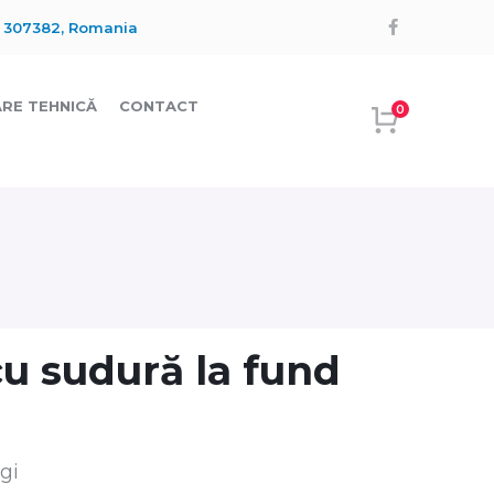
Facebook
in 307382, Romania
Profile
RE TEHNICĂ
CONTACT
0
u sudură la fund
gi