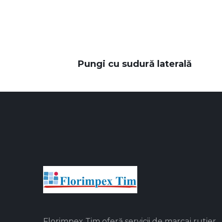
Pungi cu sudură laterală
Florimpex Tim oferă servicii de marcaj rutier