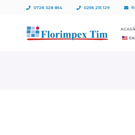
0726 328 854
0256 215 129
f
ACAS
EN